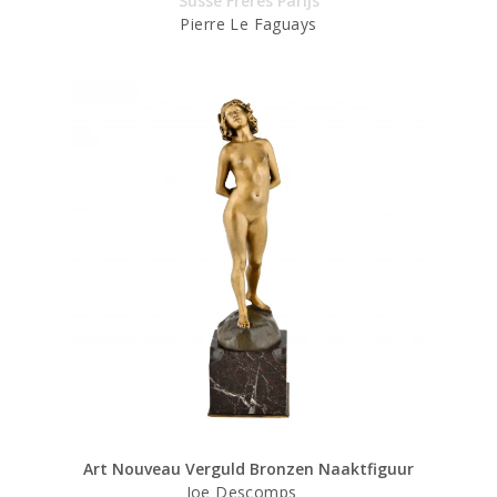
Susse Frères Parijs
Pierre Le Faguays
Art Nouveau Verguld Bronzen Naaktfiguur
Joe Descomps