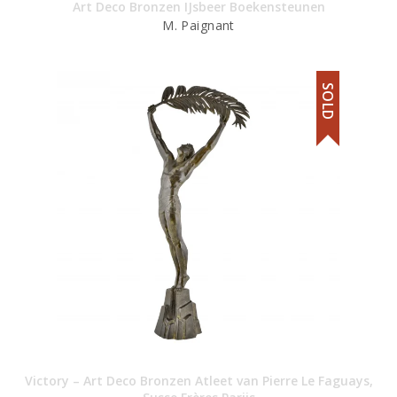
Art Deco Bronzen IJsbeer Boekensteunen
M. Paignant
SOLD
Victory – Art Deco Bronzen Atleet van Pierre Le Faguays,