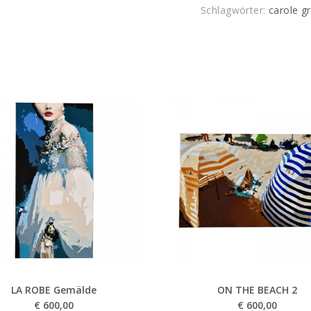
Schlagwörter:
carole g
LA ROBE Gemälde
ON THE BEACH 2
€
600,00
€
600,00