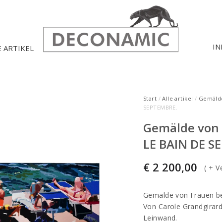
IN
E ARTIKEL
Start
/
Alle artikel
/
Gemäld
SEPTEMBRE.
Gemälde von
LE BAIN DE S
€
2 200,00
(
+ V
Gemälde von Frauen 
Von Carole Grandgirard,
Leinwand.