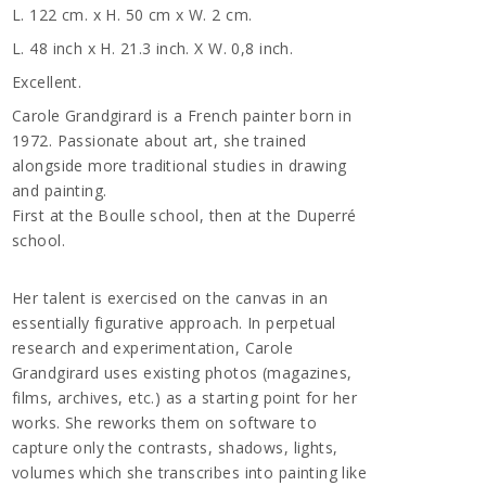
L. 122 cm. x H. 50 cm x W. 2 cm.
L. 48 inch x H. 21.3 inch. X W. 0,8 inch.
Excellent.
Carole Grandgirard is a French painter born in
1972. Passionate about art, she trained
alongside more traditional studies in drawing
and painting.
First at the Boulle school, then at the Duperré
school.
Her talent is exercised on the canvas in an
essentially figurative approach. In perpetual
research and experimentation, Carole
Grandgirard uses existing photos (magazines,
films, archives, etc.) as a starting point for her
works. She reworks them on software to
capture only the contrasts, shadows, lights,
volumes which she transcribes into painting like