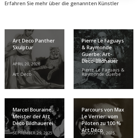
Erfahren Sie mehr über die genannten Künstler
Art Deco Panther
Pierre Le Faguays
Skulptur
& Raymonde
Guerbe: Art-
OKTOBER 24, 2025
Deco-Bildhauer
APRIL 20, 2026
Pierre Le Faguays &
Art Deco
Raymonde Guerbe
Marcel Bouraine:
Parcours von Max
Meister der Art
Le Verrier: vom
Déco Bildhauerei
Piloten zu 100 %
Art Déco
SEPTEMBER 29, 2025
AUGUST 19, 2025