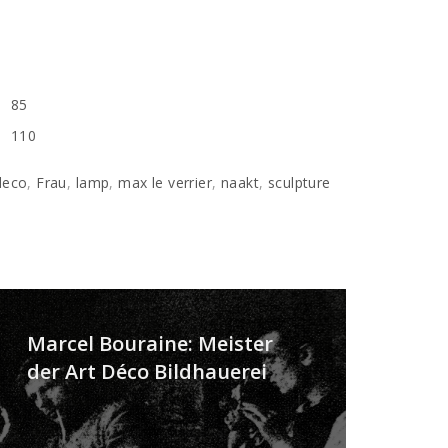
85
110
deco
,
Frau
,
lamp
,
max le verrier
,
naakt
,
sculpture
Marcel Bouraine: Meister
der Art Déco Bildhauerei