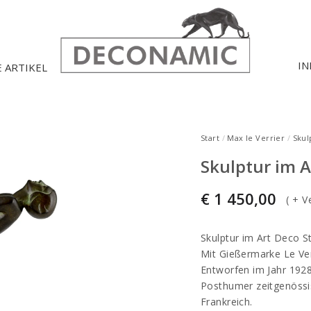
IN
E ARTIKEL
Start
/
Max le Verrier
/
Skul
Skulptur im A
€
1 450,00
(
+ V
Skulptur im Art Deco St
Mit Gießermarke Le Ver
Entworfen im Jahr 1928
Posthumer zeitgenössisc
Frankreich.