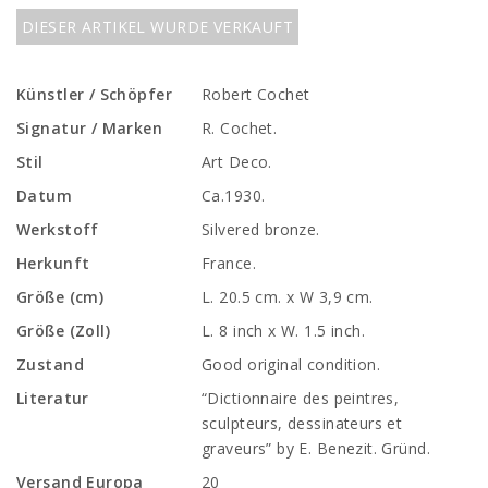
DIESER ARTIKEL WURDE VERKAUFT
Künstler / Schöpfer
Robert Cochet
Signatur / Marken
R. Cochet.
Stil
Art Deco.
Datum
Ca.1930.
Werkstoff
Silvered bronze.
Herkunft
France.
Größe (cm)
L. 20.5 cm. x W 3,9 cm.
Größe (Zoll)
L. 8 inch x W. 1.5 inch.
Zustand
Good original condition.
Literatur
“Dictionnaire des peintres,
sculpteurs, dessinateurs et
graveurs” by E. Benezit. Gründ.
Versand Europa
20