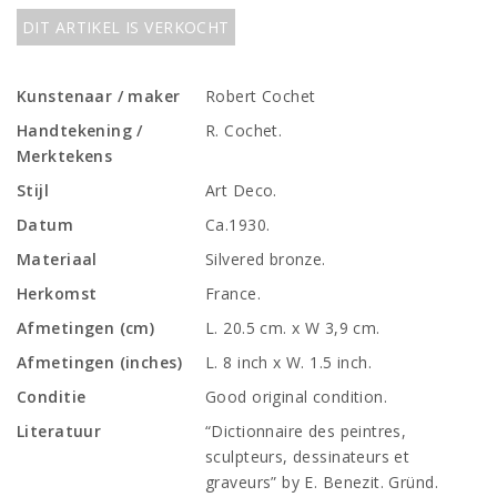
DIT ARTIKEL IS VERKOCHT
Kunstenaar / maker
Robert Cochet
Handtekening /
R. Cochet.
Merktekens
Stijl
Art Deco.
Datum
Ca.1930.
Materiaal
Silvered bronze.
Herkomst
France.
Afmetingen (cm)
L. 20.5 cm. x W 3,9 cm.
Afmetingen (inches)
L. 8 inch x W. 1.5 inch.
Conditie
Good original condition.
Literatuur
“Dictionnaire des peintres,
sculpteurs, dessinateurs et
graveurs” by E. Benezit. Gründ.