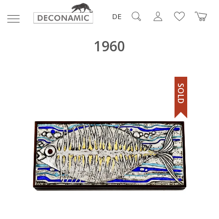
DE
1960
SOLD