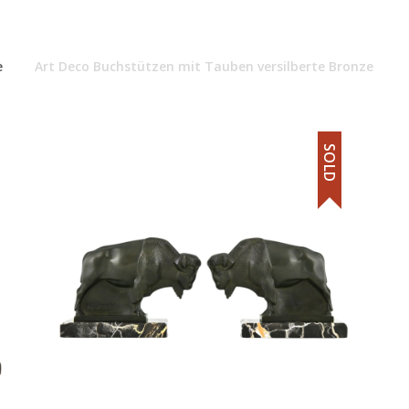
e
Art Deco Buchstützen mit Tauben versilberte Bronze
SOLD