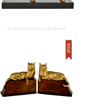
Art Deco Bison Skulptur aus Bronze
SOLD