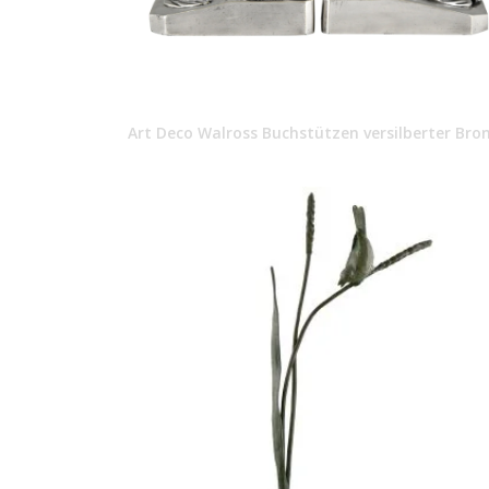
Art Deco Walross Buchstützen versilberter Bro