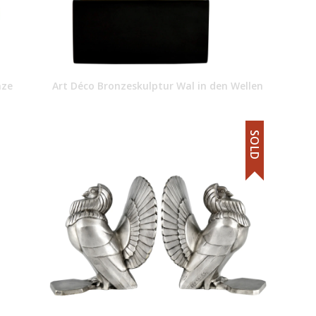
nze
Art Déco Bronzeskulptur Wal in den Wellen
SOLD