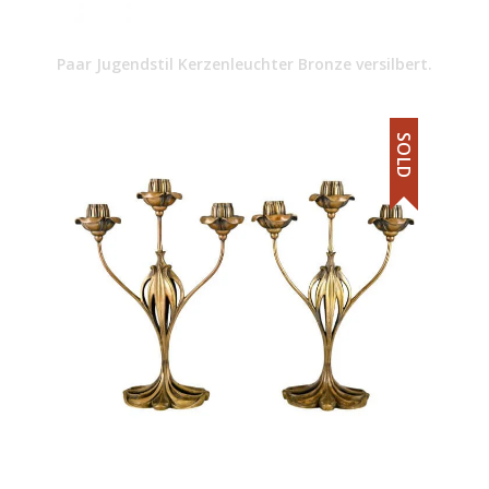
Paar Jugendstil Kerzenleuchter Bronze versilbert.
SOLD