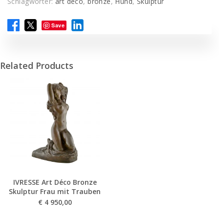
Schlagwörter:
art deco
,
bronze
,
Hund
,
Skulptur
Save
Related Products
IVRESSE Art Déco Bronze
Skulptur Frau mit Trauben
€
4 950,00