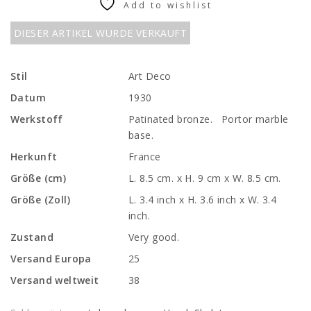
Add to wishlist
DIESER ARTIKEL WURDE VERKAUFT
Stil
Art Deco
Datum
1930
Werkstoff
Patinated bronze. Portor marble
base.
Herkunft
France
Größe (cm)
L. 8.5 cm. x H. 9 cm x W. 8.5 cm.
Größe (Zoll)
L. 3.4 inch x H. 3.6 inch x W. 3.4
inch.
Zustand
Very good.
Versand Europa
25
Versand weltweit
38