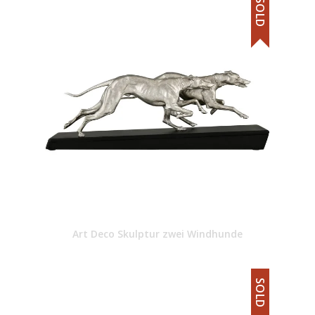
SOLD
Art Deco Skulptur zwei Windhunde
SOLD