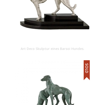
Art Deco Skulptur eines Barsoi Hundes.
SOLD