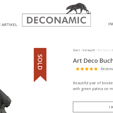
IN
E ARTIKEL
Start
/
Verkauft
/ Art Deco 
SOLD
Art Deco Buc
Rezens
Beautiful pair of booke
with green patina on m
I 