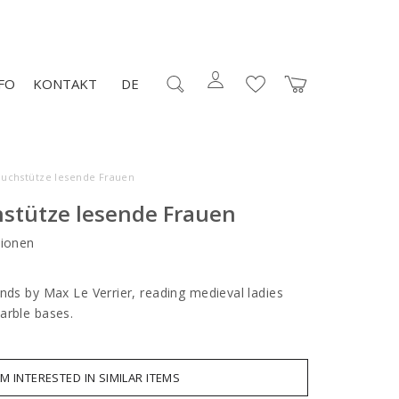
FO
KONTAKT
DE
Buchstütze lesende Frauen
hstütze lesende Frauen
ionen
nds by Max Le Verrier, reading medieval ladies
arble bases.
AM INTERESTED IN SIMILAR ITEMS