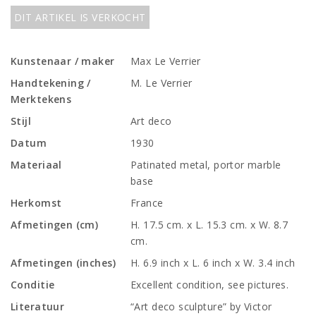
DIT ARTIKEL IS VERKOCHT
Kunstenaar / maker
Max Le Verrier
Handtekening /
M. Le Verrier
Merktekens
Stijl
Art deco
Datum
1930
Materiaal
Patinated metal, portor marble
base
Herkomst
France
Afmetingen (cm)
H. 17.5 cm. x L. 15.3 cm. x W. 8.7
cm.
Afmetingen (inches)
H. 6.9 inch x L. 6 inch x W. 3.4 inch
Conditie
Excellent condition, see pictures.
Literatuur
“Art deco sculpture” by Victor