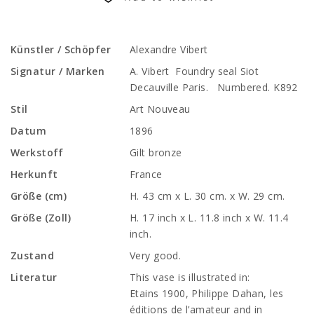
Künstler / Schöpfer
Alexandre Vibert
Signatur / Marken
A. Vibert Foundry seal Siot
Decauville Paris. Numbered. K892
Stil
Art Nouveau
Datum
1896
Werkstoff
Gilt bronze
Herkunft
France
Größe (cm)
H. 43 cm x L. 30 cm. x W. 29 cm.
Größe (Zoll)
H. 17 inch x L. 11.8 inch x W. 11.4
inch.
Zustand
Very good.
Literatur
This vase is illustrated in:
Etains 1900, Philippe Dahan, les
éditions de l’amateur and in