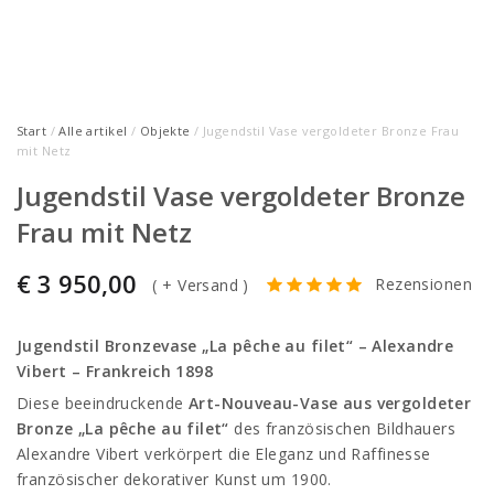
Start
/
Alle artikel
/
Objekte
/ Jugendstil Vase vergoldeter Bronze Frau
mit Netz
Jugendstil Vase vergoldeter Bronze
Frau mit Netz
€
3 950,00
Rezensionen
(
+ Versand
)
Jugendstil Bronzevase „La pêche au filet“ –
Alexandre
Vibert
– Frankreich 1898
Diese beeindruckende
Art-Nouveau-Vase aus vergoldeter
Bronze „La pêche au filet“
des französischen Bildhauers
Alexandre Vibert
verkörpert die Eleganz und Raffinesse
französischer dekorativer Kunst um 1900.