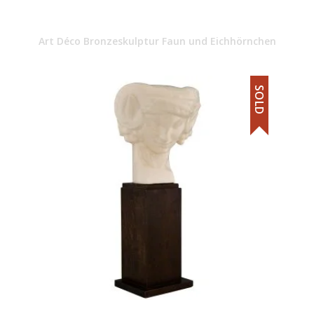
Art Déco Bronzeskulptur Faun und Eichhörnchen
SOLD