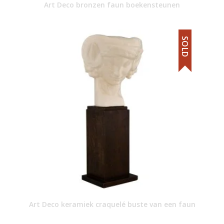
Art Deco bronzen faun boekensteunen
SOLD
Art Deco keramiek craquelé buste van een faun