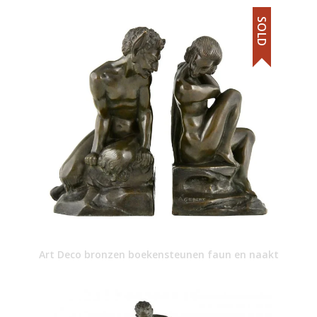
SOLD
Art Deco bronzen boekensteunen faun en naakt