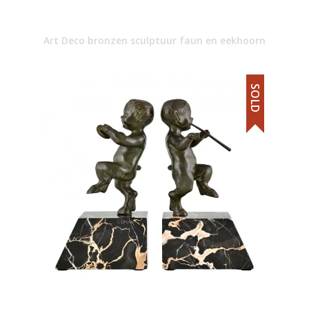
Art Deco bronzen sculptuur faun en eekhoorn
SOLD