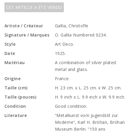
CET ARTICLE A ÉTÉ VENDU
Artiste / Créateur
Gallia, Christofle
Signature / Marques
O. Gallia Numbered 0234.
Style
Art Deco.
Date
1925.
Matériau
A combination of silver plated
metal and glass.
Origine
France.
Taille (cm)
H. 23 cm. x L. 25 cm. x W. 25 cm.
Taille (pouces)
H. 9 inch x L. 9.9 inch x W. 9.9 inch.
Condition
Good condition.
Literature
“Metalkunst vom Jugendstil zur
Moderne“, Karl H. Bröhan, Bröhan
Museum Berlin. “150 ans