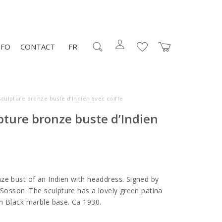
NFO
CONTACT
FR
sculpture bronze buste d’Indien avec coiffe
pture bronze buste d’Indien
ze bust of an Indien with headdress. Signed by
 Sosson. The sculpture has a lovely green patina
n Black marble base. Ca 1930.