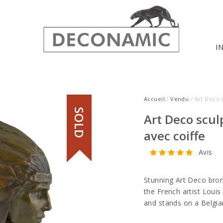
I
Accueil
/
Vendu
/ Art Deco 
SOLD
Art Deco scul
avec coiffe
Avis
Stunning Art Deco bron
the French artist Louis
and stands on a Belgia