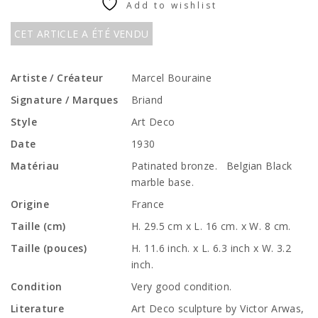
Add to wishlist
CET ARTICLE A ÉTÉ VENDU
Artiste / Créateur
Marcel Bouraine
Signature / Marques
Briand
Style
Art Deco
Date
1930
Matériau
Patinated bronze. Belgian Black
marble base.
Origine
France
Taille (cm)
H. 29.5 cm x L. 16 cm. x W. 8 cm.
Taille (pouces)
H. 11.6 inch. x L. 6.3 inch x W. 3.2
inch.
Condition
Very good condition.
Literature
Art Deco sculpture by Victor Arwas,