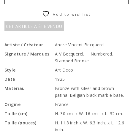
Add to wishlist
CET ARTICLE A ÉTÉ VENDU
Artiste / Créateur
Andre Vincent Becquerel
Signature / Marques
A V Becquerel. Numbered.
Stamped Bronze.
Style
Art Deco
Date
1925
Matériau
Bronze with silver and brown
patina. Belgian black marble base.
Origine
France
Taille (cm)
H. 30 cm x W. 16 cm. x L. 32 cm.
Taille (pouces)
H. 11.8 inch x W. 6.3 inch. x L. 12.6
inch.