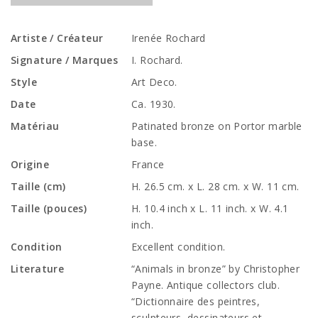
Artiste / Créateur
Irenée Rochard
Signature / Marques
I. Rochard.
Style
Art Deco.
Date
Ca. 1930.
Matériau
Patinated bronze on Portor marble
base.
Origine
France
Taille (cm)
H. 26.5 cm. x L. 28 cm. x W. 11 cm.
Taille (pouces)
H. 10.4 inch x L. 11 inch. x W. 4.1
inch.
Condition
Excellent condition.
Literature
“Animals in bronze” by Christopher
Payne. Antique collectors club.
“Dictionnaire des peintres,
sculpteurs, dessinateurs et