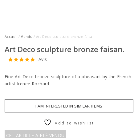
Accueil
/
Vendu
/ Art Deco sculpture bronze faisan.
Art Deco sculpture bronze faisan.
Avis
Fine Art Deco bronze sculpture of a pheasant by the French
artist Irenee Rochard.
I AM INTERESTED IN SIMILAR ITEMS
Add to wishlist
CET ARTICLE A ÉTÉ VENDU