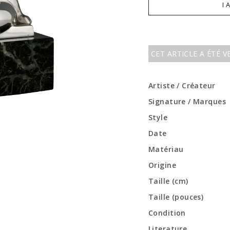
I 
CET ARTICLE A ÉTÉ 
Artiste / Créateur
Signature / Marques
Style
Date
Matériau
Origine
Taille (cm)
Taille (pouces)
Condition
Literature