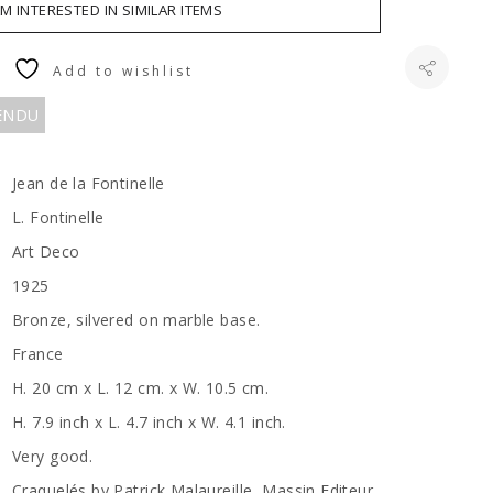
AM INTERESTED IN SIMILAR ITEMS
Add to wishlist
VENDU
Jean de la Fontinelle
L. Fontinelle
Art Deco
1925
Bronze, silvered on marble base.
France
H. 20 cm x L. 12 cm. x W. 10.5 cm.
H. 7.9 inch x L. 4.7 inch x W. 4.1 inch.
Very good.
Craquelés by Patrick Malaureille, Massin Editeur.