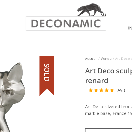
I
Accueil
/
Vendu
/ Art Deco 
SOLD
Art Deco scul
renard
Avis
Art Deco silvered bronz
marble base, France 1