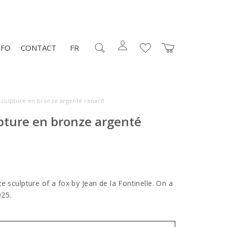
NFO
CONTACT
FR
sculpture en bronze argenté renard
pture en bronze argenté
e sculpture of a fox by Jean de la Fontinelle. On a
925.