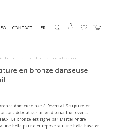
NFO
CONTACT
FR
Sculpture en bronze danseuse nue à l’éventail
lpture en bronze danseuse
ail
bronze danseuse nue à l'éventail Sculpture en
dansant debout sur un pied tenant un éventail
seaux. Le bronze est signé par Marcel André
a une belle patine et repose sur une belle base en