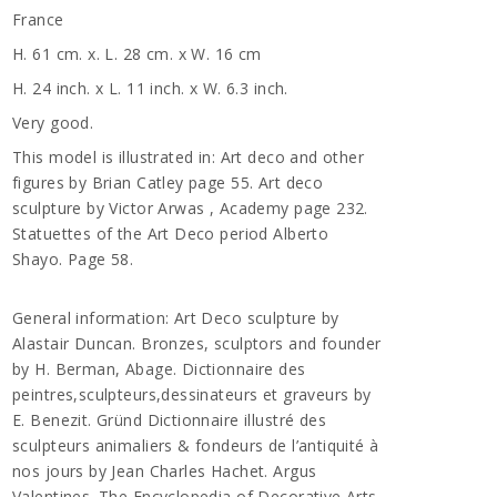
France
H. 61 cm. x. L. 28 cm. x W. 16 cm
H. 24 inch. x L. 11 inch. x W. 6.3 inch.
Very good.
This model is illustrated in: Art deco and other
figures by Brian Catley page 55. Art deco
sculpture by Victor Arwas , Academy page 232.
Statuettes of the Art Deco period Alberto
Shayo. Page 58.
General information: Art Deco sculpture by
Alastair Duncan. Bronzes, sculptors and founder
by H. Berman, Abage. Dictionnaire des
peintres,sculpteurs,dessinateurs et graveurs by
E. Benezit. Gründ Dictionnaire illustré des
sculpteurs animaliers & fondeurs de l’antiquité à
nos jours by Jean Charles Hachet. Argus
Valentines. The Encyclopedia of Decorative Arts