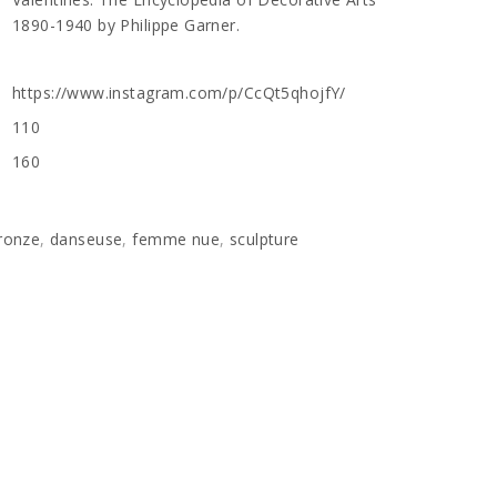
1890-1940 by Philippe Garner.
https://www.instagram.com/p/CcQt5qhojfY/
110
160
ronze
,
danseuse
,
femme nue
,
sculpture