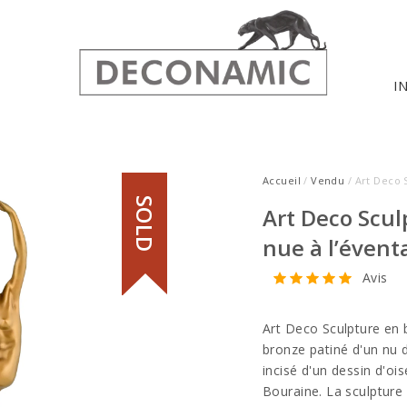
I
Accueil
/
Vendu
/ Art Deco 
SOLD
Art Deco Scu
nue à l’évent
Avis
Art Deco Sculpture en 
bronze patiné d'un nu 
incisé d'un dessin d'oi
Bouraine. La sculpture 