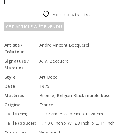
Add to wishlist
CET ARTICLE A ÉTÉ VENDU
Artiste /
Andre Vincent Becquerel
Créateur
Signature /
A. V. Becquerel
Marques
Style
Art Deco
Date
1925
Matériau
Bronze, Belgian Black marble base.
Origine
France
Taille (cm)
H. 27 cm x W. 6 cm. x L. 28 cm.
Taille (pouces)
H. 10.6 inch x W. 2.3 inch. x L. 11 inch.
Condition
Very good.