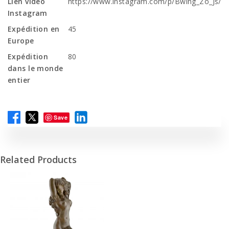
Lien vidéo
https://www.instagram.com/p/Bwlng_Zo_Js/
Instagram
Expédition en
45
Europe
Expédition
80
dans le monde
entier
Save
Related Products