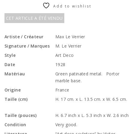
Add to wishlist
CET ARTICLE A ÉTÉ VENDU
Artiste / Créateur
Max Le Verrier
Signature / Marques
M. Le Verrier
Style
Art Deco
Date
1928
Matériau
Green patinated metal. Portor
marble base.
Origine
France
Taille (cm)
H. 17 cm. x L. 13.5 cm. x W. 6.5 cm.
Taille (pouces)
H. 6.7 inch x L. 5.3 inch x W. 2.6 inch
Condition
Very good.
Literature
“Art deco sculpture” by Victor