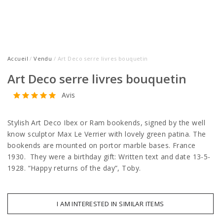
Accueil
/
Vendu
/ Art Deco serre livres bouquetin
Art Deco serre livres bouquetin
Avis
Stylish Art Deco Ibex or Ram bookends, signed by the well
know sculptor Max Le Verrier with lovely green patina. The
bookends are mounted on portor marble bases. France
1930. They were a birthday gift: Written text and date 13-5-
1928. “Happy returns of the day”, Toby.
I AM INTERESTED IN SIMILAR ITEMS