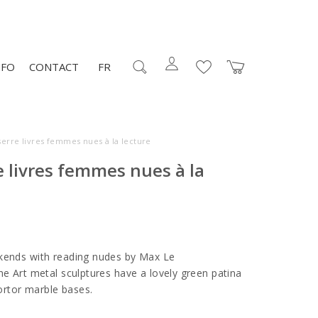
NFO
CONTACT
FR
serre livres femmes nues à la lecture
e livres femmes nues à la
okends with reading nudes by Max Le
he Art metal sculptures have a lovely green patina
rtor marble bases.