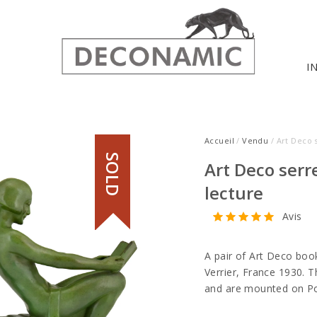
I
Accueil
/
Vendu
/ Art Deco 
SOLD
Art Deco serr
lecture
Avis
A pair of Art Deco bo
Verrier, France 1930. T
and are mounted on Po