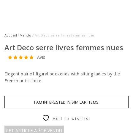
Accueil
/
Vendu
/ Art Deco serre livres femmes nues
Art Deco serre livres femmes nues
Avis
Elegent pair of figural bookends with sitting ladies by the
French artist Janle.
I AM INTERESTED IN SIMILAR ITEMS
Add to wishlist
CET ARTICLE A ÉTÉ VENDU