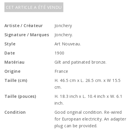
CET ARTICLE A ÉTÉ VENDU
Artiste / Créateur
Jonchery
Signature / Marques
Jonchery.
Style
Art Nouveau.
Date
1900
Matériau
Gilt and patinated bronze.
Origine
France
Taille (cm)
H. 46.5 cm x L. 26.5 cm. x W 15.5
cm.
Taille (pouces)
H. 18.3 inch x L. 10.4 inch x W. 6.1
inch.
Condition
Good original condition. Re-wired
for European electricity. An adapter
plug can be provided.