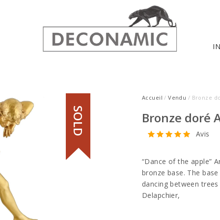
I
Accueil
/
Vendu
/ Bronze d
SOLD
Bronze doré 
Avis
“Dance of the apple” A
bronze base. The base 
dancing between trees 
Delapchier,