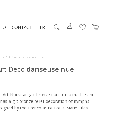
NFO
CONTACT
FR
oré Art Deco danseuse nue
Art Deco danseuse nue
n Art Nouveau gilt bronze nude on a marble and
has a gilt bronze relief decoration of nymphs
signed by the French artist Louis Marie Jules