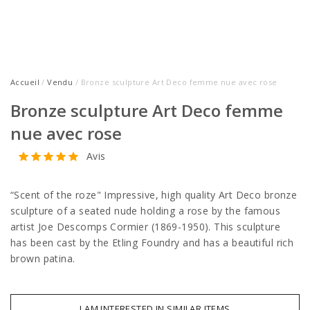
Accueil
/
Vendu
/ Bronze sculpture Art Deco femme nue avec rose
Bronze sculpture Art Deco femme
nue avec rose
Avis
“Scent of the roze" Impressive, high quality Art Deco bronze
sculpture of a seated nude holding a rose by the famous
artist Joe Descomps Cormier (1869-1950). This sculpture
has been cast by the Etling Foundry and has a beautiful rich
brown patina.
I AM INTERESTED IN SIMILAR ITEMS