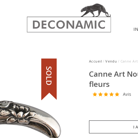
I
Accueil
/
Vendu
/ Canne Art
SOLD
Canne Art No
fleurs
Avis
I 