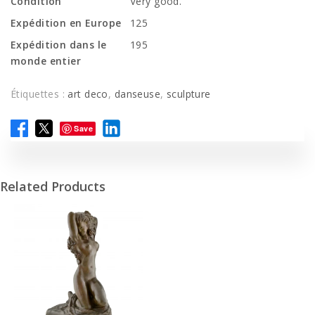
Condition
Very good.
Expédition en Europe
125
Expédition dans le
195
monde entier
Étiquettes :
art deco
,
danseuse
,
sculpture
Save
Related Products