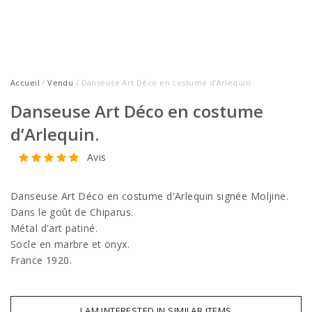
Accueil
/
Vendu
/ Danseuse Art Déco en costume d’Arlequin.
Danseuse Art Déco en costume
d’Arlequin.
Avis
Danseuse Art Déco en costume d'Arlequin signée Moljine.
Dans le goût de Chiparus.
Métal d'art patiné.
Socle en marbre et onyx.
France 1920.
I AM INTERESTED IN SIMILAR ITEMS