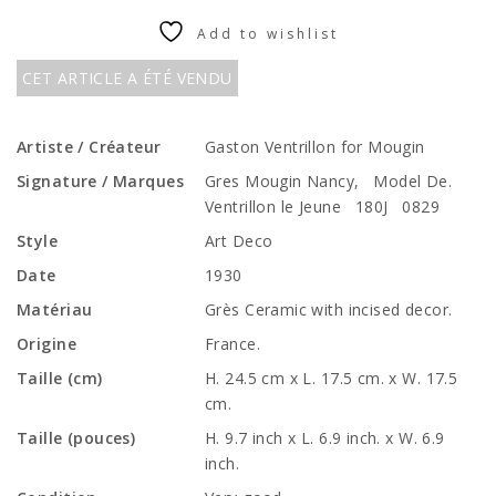
Add to wishlist
CET ARTICLE A ÉTÉ VENDU
Artiste / Créateur
Gaston Ventrillon for Mougin
Signature / Marques
Gres Mougin Nancy, Model De.
Ventrillon le Jeune 180J 0829
Style
Art Deco
Date
1930
Matériau
Grès Ceramic with incised decor.
Origine
France.
Taille (cm)
H. 24.5 cm x L. 17.5 cm. x W. 17.5
cm.
Taille (pouces)
H. 9.7 inch x L. 6.9 inch. x W. 6.9
inch.