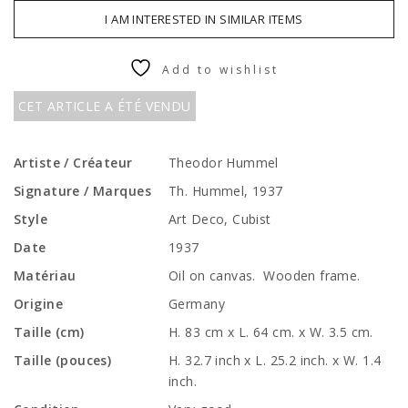
I AM INTERESTED IN SIMILAR ITEMS
Add to wishlist
CET ARTICLE A ÉTÉ VENDU
Artiste / Créateur
Theodor Hummel
Signature / Marques
Th. Hummel, 1937
Style
Art Deco, Cubist
Date
1937
Matériau
Oil on canvas. Wooden frame.
Origine
Germany
Taille (cm)
H. 83 cm x L. 64 cm. x W. 3.5 cm.
Taille (pouces)
H. 32.7 inch x L. 25.2 inch. x W. 1.4
inch.