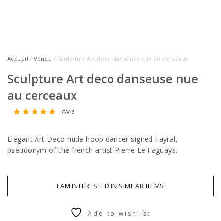
Accueil
/
Vendu
/ Sculpture Art deco danseuse nue au cerceaux
Sculpture Art deco danseuse nue
au cerceaux
Avis
Elegant Art Deco nude hoop dancer signed Fayral,
pseudonym of the french artist Pierre Le Faguays.
I AM INTERESTED IN SIMILAR ITEMS
Add to wishlist