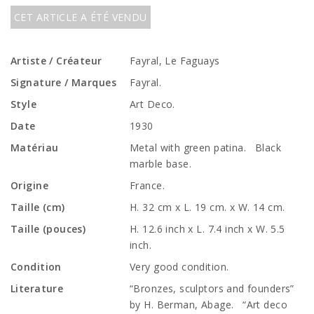
CET ARTICLE A ÉTÉ VENDU
Artiste / Créateur
Fayral, Le Faguays
Signature / Marques
Fayral.
Style
Art Deco.
Date
1930
Matériau
Metal with green patina. Black
marble base.
Origine
France.
Taille (cm)
H. 32 cm x L. 19 cm. x W. 14 cm.
Taille (pouces)
H. 12.6 inch x L. 7.4 inch x W. 5.5
inch.
Condition
Very good condition.
Literature
“Bronzes, sculptors and founders”
by H. Berman, Abage. “Art deco