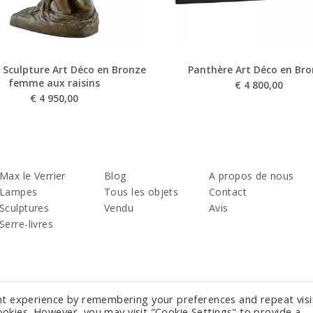
 Sculpture Art Déco en Bronze
Panthère Art Déco en Br
femme aux raisins
€
4 800,00
€
4 950,00
Max le Verrier
Blog
A propos de nous
Lampes
Tous les objets
Contact
Sculptures
Vendu
Avis
Serre-livres
nt experience by remembering your preferences and repeat visi
cookies. However, you may visit "Cookie Settings" to provide a