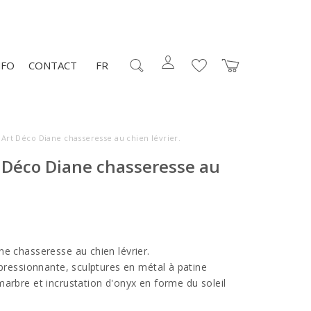
NFO
CONTACT
FR
 Art Déco Diane chasseresse au chien lévrier.
 Déco Diane chasseresse au
ne chasseresse au chien lévrier.
mpressionnante, sculptures en métal à patine
marbre et incrustation d'onyx en forme du soleil