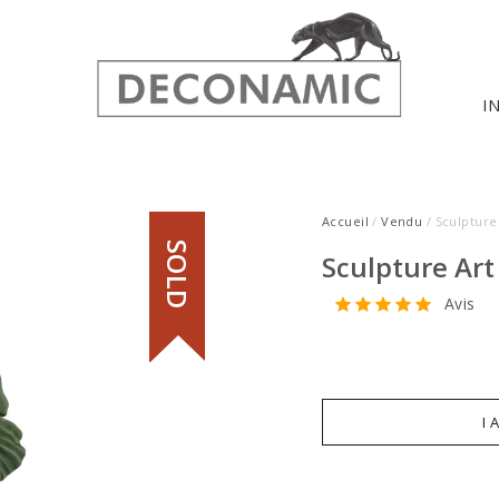
I
Accueil
/
Vendu
/ Sculpture
SOLD
Sculpture Art
Avis
I 