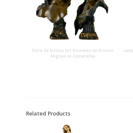
Paire de bustes Art Nouveau en bronze
Lamp
Mignon et Esmeralda
Related Products