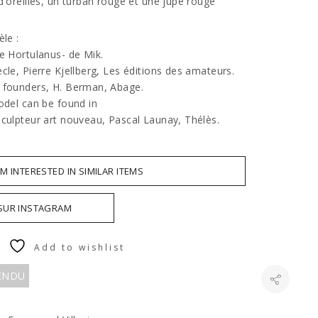
d'oreilles, un turban rouge et une jupe rouge
èle :
je Hortulanus- de Mik.
cle, Pierre Kjellberg, Les éditions des amateurs.
 founders, H. Berman, Abage.
odel can be found in
sculpteur art nouveau, Pascal Launay, Thélès.
AM INTERESTED IN SIMILAR ITEMS
 SUR INSTAGRAM
Add to wishlist
VENDU