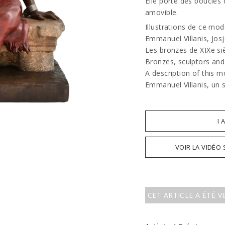
Elle porte des boucles 
amovible.
Illustrations de ce mod
Emmanuel Villanis, Jos
Les bronzes de XIXe siè
Bronzes, sculptors and
A description of this m
Emmanuel Villanis, un 
I 
VOIR LA VIDÉO
CET ARTICLE A ÉTÉ 