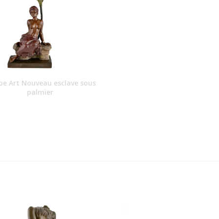
e Art Nouveau esclave sous
palmier