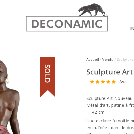
I
Accueil
/
Vendu
/ Sculpture
SOLD
Sculpture Art
Avis
Sculpture Art Nouveau 
Métal d'art, patine à fr
H. 42 cm.
Une esclave à moitié n
enchaînées dans le dos