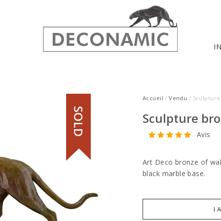
I
Accueil
/
Vendu
/ Sculpture
SOLD
Sculpture br
Avis
Art Deco bronze of walk
black marble base.
I 