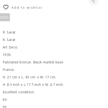
Add to wishlist
VENDU
R. Sarat
R. Sarat
Art Deco.
1930.
Patinated bronze. Black marble base.
France.
H. 21 cm x L. 45 cm. x W. 17 cm.
H. 8.3 inch x L.17.7 inch x W. 6.7 inch.
Excellent condition.
64
95