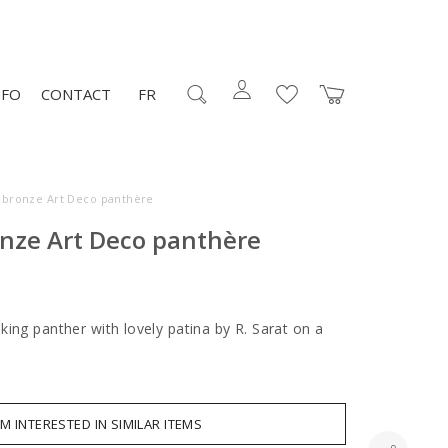
NFO
CONTACT
FR
 bronze Art Deco panthère
onze Art Deco panthère
ing panther with lovely patina by R. Sarat on a
AM INTERESTED IN SIMILAR ITEMS