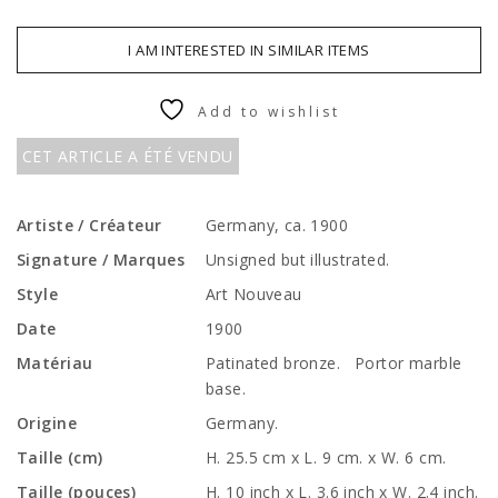
I AM INTERESTED IN SIMILAR ITEMS
Add to wishlist
CET ARTICLE A ÉTÉ VENDU
Artiste / Créateur
Germany, ca. 1900
Signature / Marques
Unsigned but illustrated.
Style
Art Nouveau
Date
1900
Matériau
Patinated bronze. Portor marble
base.
Origine
Germany.
Taille (cm)
H. 25.5 cm x L. 9 cm. x W. 6 cm.
Taille (pouces)
H. 10 inch x L. 3.6 inch x W. 2.4 inch.