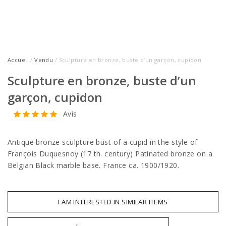
Accueil
/
Vendu
/ Sculpture en bronze, buste d’un garçon, cupidon
Sculpture en bronze, buste d’un
garçon, cupidon
Avis
Antique bronze sculpture bust of a cupid in the style of
François Duquesnoy (17 th. century) Patinated bronze on a
Belgian Black marble base. France ca. 1900/1920.
I AM INTERESTED IN SIMILAR ITEMS