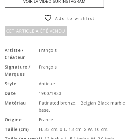
VOIR LA VIDÉO SUR INSTAGRAM
Add to wishlist
CET ARTICLE A ÉTÉ VENDU
Artiste /
François
Créateur
Signature /
François
Marques
Style
Antique
Date
1900/1920
Matériau
Patinated bronze. Belgian Black marble
base.
Origine
France.
Taille (cm)
H. 33 cm. x L. 13 cm. x W. 10 cm.
Taille (pouces)
H. 13 inch x L. 5.1 inch x W. 3.9 inch