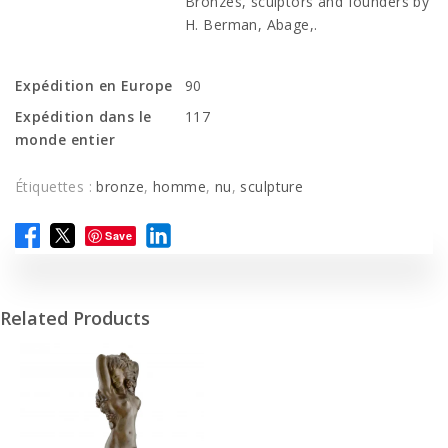
Bronzes, sculptors and founders by
H. Berman, Abage,.
Expédition en Europe
90
Expédition dans le
117
monde entier
Étiquettes :
bronze
,
homme
,
nu
,
sculpture
Save
Related Products