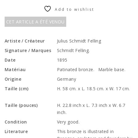
Add to wishlist
CET ARTICLE A ÉTÉ VENDU
Artiste / Créateur
Julius Schmidt Felling
Signature / Marques
Schmidt Felling.
Date
1895
Matériau
Patinated bronze. Marble base.
Origine
Germany
Taille (cm)
H. 58 cm. x L. 18.5 cm. x W. 17 cm.
Taille (pouces)
H. 22.8 inch x L. 7.3 inch x W. 6.7
inch.
Condition
Very good.
Literature
This bronze is illustrated in