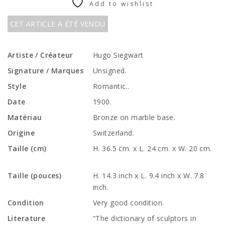
Add to wishlist
CET ARTICLE A ÉTÉ VENDU
Artiste / Créateur
Hugo Siegwart
Signature / Marques
Unsigned.
Style
Romantic..
Date
1900.
Matériau
Bronze on marble base.
Origine
Switzerland.
Taille (cm)
H. 36.5 cm. x L. 24 cm. x W. 20 cm.
Taille (pouces)
H. 14.3 inch x L. 9.4 inch x W. 7.8
inch.
Condition
Very good condition.
Literature
“The dictionary of sculptors in