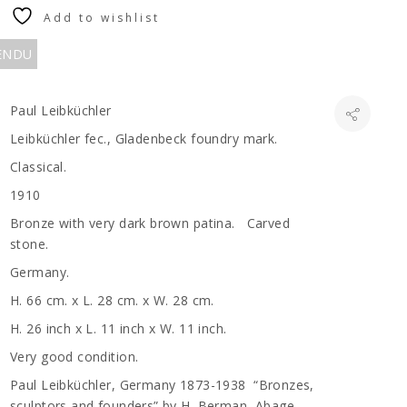
Add to wishlist
VENDU
Paul Leibküchler
Leibküchler fec., Gladenbeck foundry mark.
Classical.
1910
Bronze with very dark brown patina. Carved
stone.
Germany.
H. 66 cm. x L. 28 cm. x W. 28 cm.
H. 26 inch x L. 11 inch x W. 11 inch.
Very good condition.
Paul Leibküchler, Germany 1873-1938 “Bronzes,
sculptors and founders” by H. Berman, Abage.