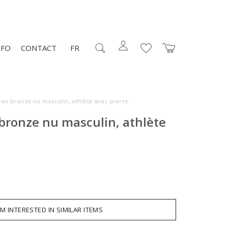
NFO
CONTACT
FR
 en bronze nu masculin, athlète avec pierre.
bronze nu masculin, athlète
AM INTERESTED IN SIMILAR ITEMS