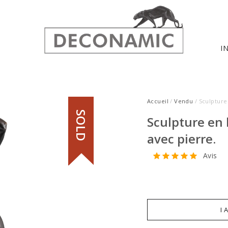
I
Accueil
/
Vendu
/ Sculpture
SOLD
Sculpture en 
avec pierre.
Avis
I 