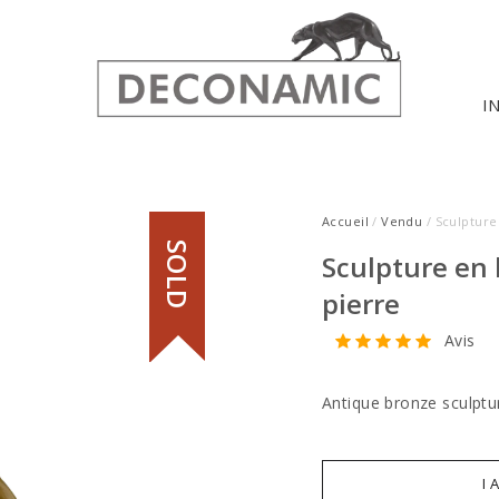
I
Accueil
/
Vendu
/ Sculpture
SOLD
Sculpture en
pierre
Avis
Antique bronze sculptur
I 