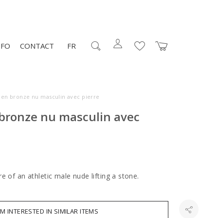
NFO
CONTACT
FR
 en bronze nu masculin avec pierre
 bronze nu masculin avec
e of an athletic male nude lifting a stone.
AM INTERESTED IN SIMILAR ITEMS