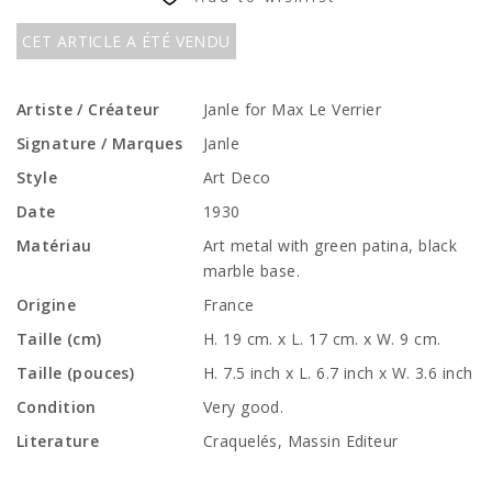
CET ARTICLE A ÉTÉ VENDU
Artiste / Créateur
Janle for Max Le Verrier
Signature / Marques
Janle
Style
Art Deco
Date
1930
Matériau
Art metal with green patina, black
marble base.
Origine
France
Taille (cm)
H. 19 cm. x L. 17 cm. x W. 9 cm.
Taille (pouces)
H. 7.5 inch x L. 6.7 inch x W. 3.6 inch
Condition
Very good.
Literature
Craquelés, Massin Editeur