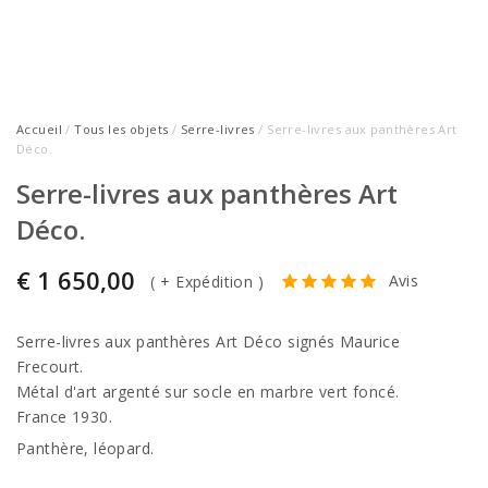
Accueil
/
Tous les objets
/
Serre-livres
/ Serre-livres aux panthères Art
Déco.
Serre-livres aux panthères Art
Déco.
€
1 650,00
Avis
(
+ Expédition
)
Serre-livres aux panthères Art Déco signés Maurice
Frecourt.
Métal d'art argenté sur socle en marbre vert foncé.
France 1930.
Panthère, léopard.