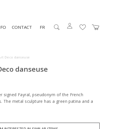
NFO
CONTACT
FR
Art Deco danseuse
 Deco danseuse
r signed Fayral, pseudonym of the French
s. The metal sculpture has a green patina and a
AM INTERESTED IN SIMILAR ITEMS