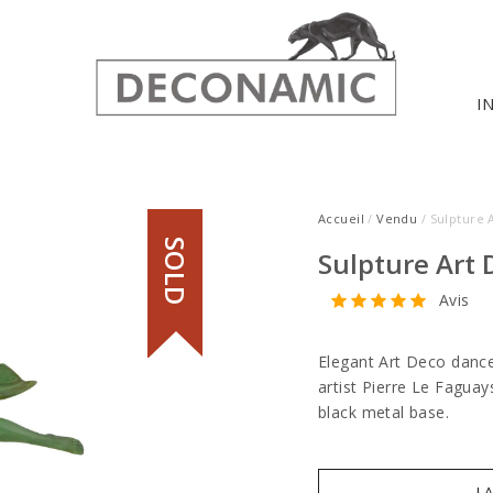
I
Accueil
/
Vendu
/ Sulpture 
SOLD
Sulpture Art
Avis
Elegant Art Deco dance
artist Pierre Le Faguay
black metal base.
I 