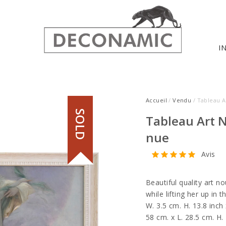
I
Accueil
/
Vendu
/ Tableau 
SOLD
Tableau Art 
nue
Avis
Beautiful quality art n
while lifting her up in 
W. 3.5 cm. H. 13.8 inch x
58 cm. x L. 28.5 cm. H.