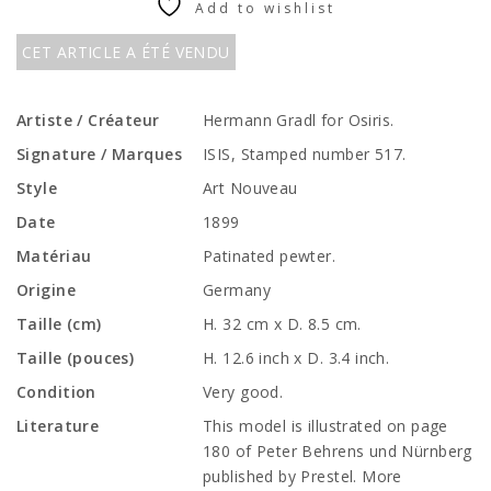
Add to wishlist
CET ARTICLE A ÉTÉ VENDU
Artiste / Créateur
Hermann Gradl for Osiris.
Signature / Marques
ISIS, Stamped number 517.
Style
Art Nouveau
Date
1899
Matériau
Patinated pewter.
Origine
Germany
Taille (cm)
H. 32 cm x D. 8.5 cm.
Taille (pouces)
H. 12.6 inch x D. 3.4 inch.
Condition
Very good.
Literature
This model is illustrated on page
180 of Peter Behrens und Nürnberg
published by Prestel. More